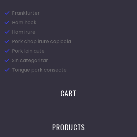
Frankfurter
Ham hock
Ham irure
Pork chop irure capicola
Pork loin aute
Sin categorizar
Tongue pork consecte
CART
PRODUCTS