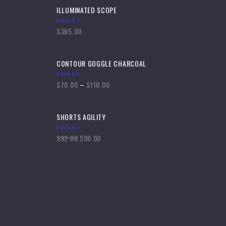
ILLUMINATED SCOPE
$
365.00
Valorado
en
4.25
de
5
CONTOUR GOGGLE CHARCOAL
$
70.00
–
$
110.00
Valorado
en
4.00
de
5
SHORTS AGILITY
$
92.00
$
90.00
Valorado
en
4.00
de
5